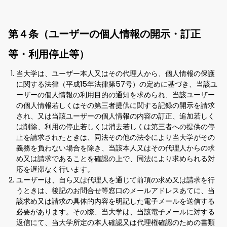
第４条（ユーザーの個人情報の開示・訂正
等・利用停止等）
当大学は、ユーザー本人又はその代理人から、個人情報の保護
に関する法律（平成15年法律第57号）の定めに基づき、当該ユ
ーザーの個人情報の利用目的の通知を求められ、当該ユーザー
の個人情報若しくはその第三者提供に関する記録の開示を請求
され、又は当該ユーザーの個人情報の内容の訂正、追加若しく
は削除、利用の停止若しくは消去若しくは第三者への提供の停
止を請求されたときは、同法その他の法令により当大学がその
義務を負わない場合を除き、当該本人又はその代理人からの求
め又は請求であることを確認の上で、同法により求められる対
応を遅滞なく行います。
ユーザーは、自ら又は代理人を通じて前項の求め又は請求を行
うときは、後記のお問合せ等窓口のメールアドレスあてに、当
該求め又は請求の具体的内容を明記した電子メールを送信する
必要があります。その際、当大学は、当該電子メールに対する
返信にて、当大学所定の本人確認又は代理権確認のための書類