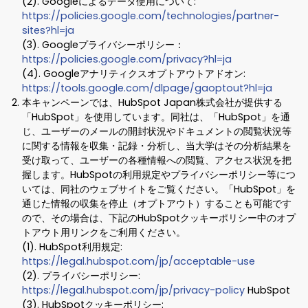
(2). Googleによるデータ使用について:
https://policies.google.com/technologies/partner-
sites?hl=ja
(3). Googleプライバシーポリシー：
https://policies.google.com/privacy?hl=ja
(4). Googleアナリティクスオプトアウトアドオン:
https://tools.google.com/dlpage/gaoptout?hl=ja
本キャンペーンでは、HubSpot Japan株式会社が提供する
「HubSpot」を使用しています。同社は、「HubSpot」を通
じ、ユーザーのメールの開封状況やドキュメントの閲覧状況等
に関する情報を収集・記録・分析し、当大学はその分析結果を
受け取って、ユーザーの各種情報への閲覧、アクセス状況を把
握します。HubSpotの利用規定やプライバシーポリシー等につ
いては、同社のウェブサイトをご覧ください。「HubSpot」を
通じた情報の収集を停止（オプトアウト）することも可能です
ので、その場合は、下記のHubSpotクッキーポリシー中のオプ
トアウト用リンクをご利用ください。
(1). HubSpot利用規定:
https://legal.hubspot.com/jp/acceptable-use
(2). プライバシーポリシー:
https://legal.hubspot.com/jp/privacy-policy
HubSpot
(3). HubSpotクッキーポリシー: