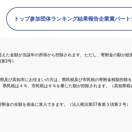
トップ
参加団体
ランキング
結果報告
企業賞
パート
超えた金額が当該年の所得から控除されます。ただし、寄附金の額が総所
項第2号）
高知県及び高知市にお住まいの方は、県民税及び市民税の寄附金税額控除
し、県民税は４％、市民税は６％を乗じた額が控除されます。（高知県税
寄附金の全額を損金に算入できます。（法人税法第37条第３項第２号）